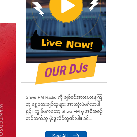
OUR DJs
Shwe FM Radio ကို ချစ်ခင်အားပေးနေကြ
တဲ့ ရွှေတေးချစ်သူများ အားလုံးပဲမင်္ဂလာပါ
ရှင့်။ ကျွန်မကတော့ Shwe FM မှ အစီအစဉ်
တင်ဆက်သူ မိုးဇူလိုင်ထွဏ်းပါ။ ခင်...
See All