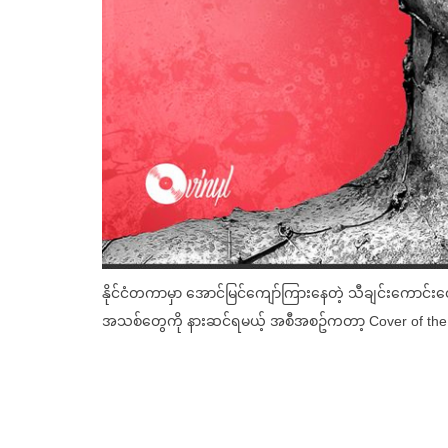
နိုင်ငံတကာမှာ အောင်မြင်ကျော်ကြားနေတဲ့ သီချင်းကောင်းတွ
အသစ်တွေကို နားဆင်ရမယ့် အစီအစဥ်ကတာ့ Cover of the