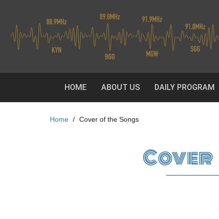
Skip
to
main
content
HOME
ABOUT US
DAILY PROGRAM
Home
Cover of the Songs
Cover 