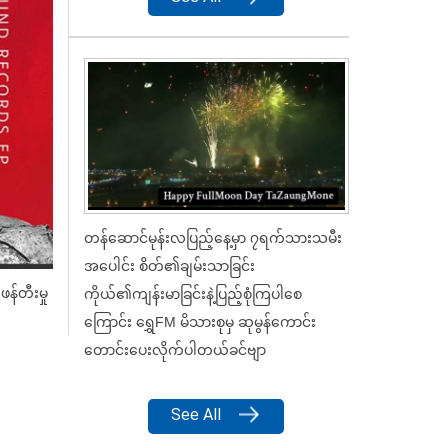
တန်ဆောင်မုန်းလပြည့်နေ့မှာ ၇ရက်သားသမီး
အပေါင်း စိတ်၏ချမ်းသာခြင်း
န်တီးမှု
ကိုယ်၏ကျန်းမာခြင်းနဲ့ပြည့်စုံကြပါစေ
ကြောင်း ရွှေFM မိသားစုမှ ဆုမွန်ကောင်း
တောင်းပေးလိုက်ပါတယ်ခင်ဗျာ
See All