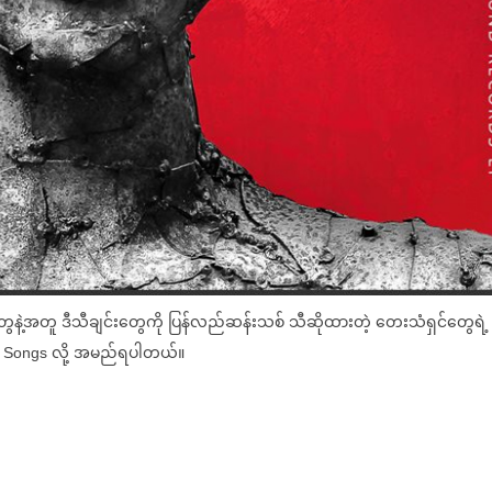
ေနဲ့အတူ ဒီသီချင်းတွေကို ပြန်လည်ဆန်းသစ် သီဆိုထားတဲ့ တေးသံရှင်တွေရဲ့ ဖ
 Songs လို့ အမည်ရပါတယ်။